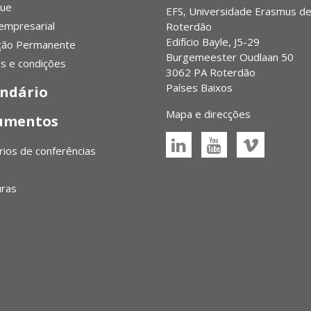
ue
EFS, Universidade Erasmus d
empresarial
Roterdão
Edifício Bayle, J5-29
ção Permanente
Burgemeester Oudlaan 50
s e condições
3062 PA Roterdão
Países Baixos
ndário
Mapa e direcções
umentos
rios de conferências
uras