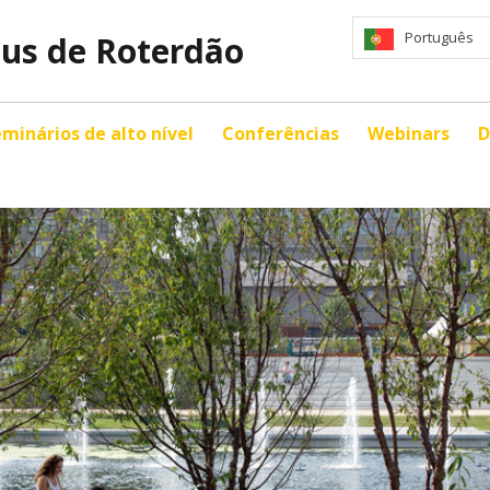
Português
mus de Roterdão
minários de alto nível
Conferências
Webinars
D