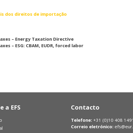
is dos direitos de importação
axes – Energy Taxation Directive
axes – ESG: CBAM, EUDR, forced labor
e a EFS
Contacto
o
Telefone:
+31 (0)10 408 149
Correio eletrónico:
efs@eur.
al