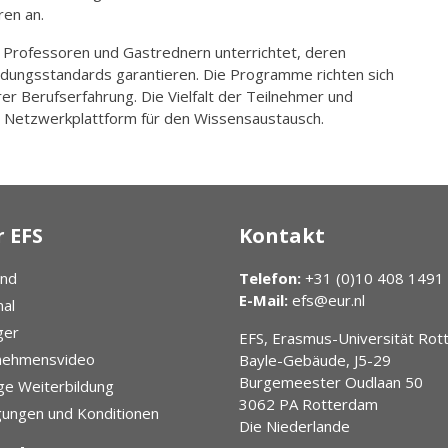
en an.
rofessoren und Gastrednern unterrichtet, deren
ildungsstandards garantieren. Die Programme richten sich
er Berufserfahrung. Die Vielfalt der Teilnehmer und
en Netzwerkplattform für den Wissensaustausch.
 EFS
Kontakt
and
Telefon:
+31 (0)10 408 1491
E-Mail:
efs@eur.nl
al
ger
EFS, Erasmus-Universität Ro
nehmensvideo
Bayle-Gebäude, J5-29
Burgemeester Oudlaan 50
ge Weiterbildung
3062 PA Rotterdam
ungen und Konditionen
Die Niederlande