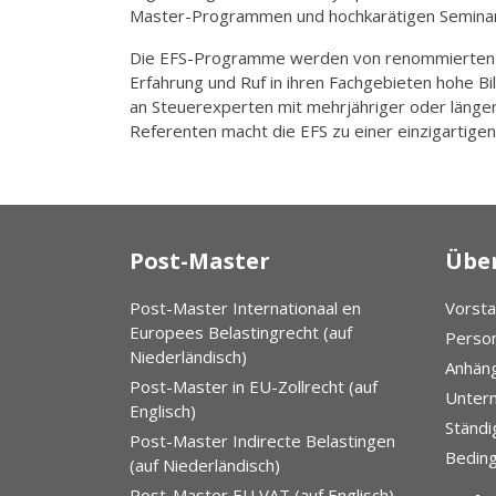
Master-Programmen und hochkarätigen Seminar
Die EFS-Programme werden von renommierten P
Erfahrung und Ruf in ihren Fachgebieten hohe B
an Steuerexperten mit mehrjähriger oder länger
Referenten macht die EFS zu einer einzigartig
Post-Master
Über
Post-Master Internationaal en
Vorst
Europees Belastingrecht (auf
Person
Niederländisch)
Anhän
Post-Master in EU-Zollrecht (auf
Unter
Englisch)
Ständi
Post-Master Indirecte Belastingen
Beding
(auf Niederländisch)
Post-Master EU VAT (auf Englisch)