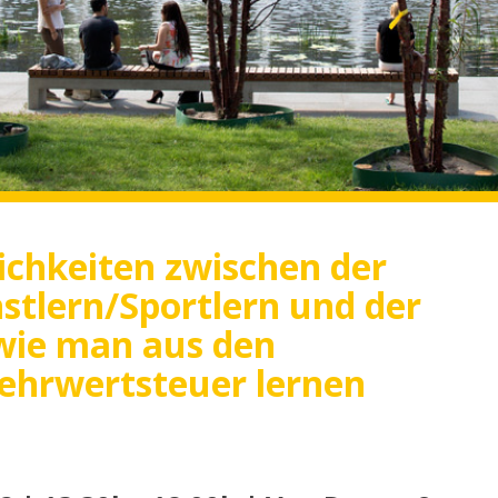
ichkeiten zwischen der
tlern/Sportlern und der
 wie man aus den
ehrwertsteuer lernen