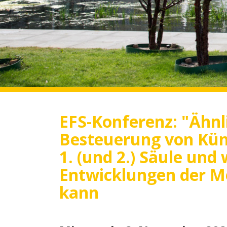
EFS-Konferenz: "Ähnl
Besteuerung von Küns
1. (und 2.) Säule und
Entwicklungen der M
kann