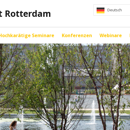
Deutsch
ät Rotterdam
Hochkarätige Seminare
Konferenzen
Webinare