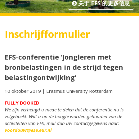
关于 EFS 的更多信息
Inschrijfformulier
EFS-conferentie ‘Jongleren met
bronbelastingen in de strijd tegen
belastingontwijking’
10 oktober 2019 | Erasmus University Rotterdam
FULLY BOOKED
We zijn verheugd u mede te delen dat de conferentie nu is
volgeboekt. Wilt u op de hoogte worden gehouden van de
activiteiten van EFS, mail dan uw contactgegevens naar:
voordouw@ese.eur.nl