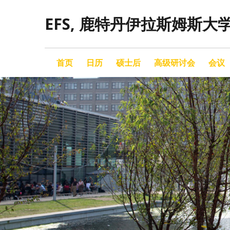
EFS, 鹿特丹伊拉斯姆斯大
首页
日历
硕士后
高级研讨会
会议