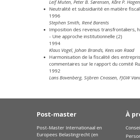
Leif Muten, Peter B. Sørensen, Kåre P. Hage
Neutralité et subsidiarité en matière fiscal
1996
Stephen Smith, René Barents
Imposition des revenus transfrontaliers, h
- Une approche institutionnelle (2)
1994
Klaus Vogel, Johan Brands, Kees van Raad
Harmonisation de la fiscalité des entrep
commentaires sur le rapport du comité Ru
1992
Lans Bovenberg, Sijbren Cnossen, FJGW Van
Post-master
À pr
Post-Master Internationaal en
Consei
Europees Belastingrecht (en
Perso