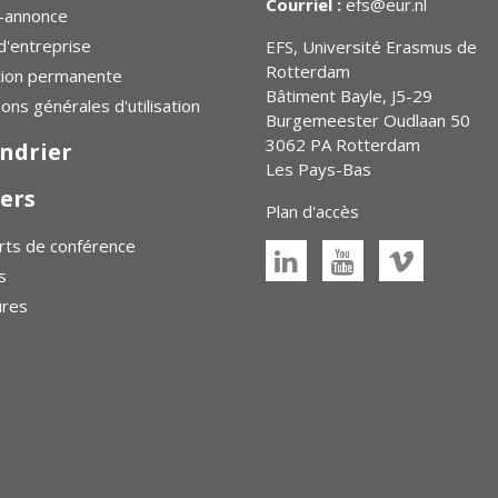
Courriel :
efs@eur.nl
-annonce
d'entreprise
EFS, Université Erasmus de
Rotterdam
tion permanente
Bâtiment Bayle, J5-29
ions générales d'utilisation
Burgemeester Oudlaan 50
3062 PA Rotterdam
ndrier
Les Pays-Bas
ers
Plan d'accès
ts de conférence
s
ures