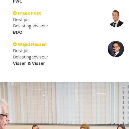
PwC
Frank Post
Destijds
Belastingadviseur
BDO
Wajid Hassan
Destijds
Belastingadviseur
Visser & Visser